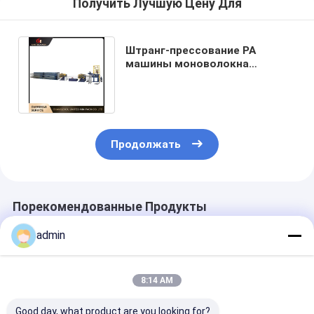
Получить Лучшую Цену Для
Штранг-прессование PA
машины моноволокна
ЛЮБИМЦА HDPE PP
изготовляя пластиковое
Продолжать
Порекомендованные Продукты
admin
8:14 AM
Good day, what product are you looking for?