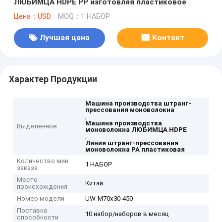
ЛЮБИМЦА HDPE PP изготовляя пластиковое
Цена：USD
MOQ：1 НАБОР
Лучшая цена
Контакт
Характер Продукции
Машина производства штранг-
прессования моноволокна
,
Машина производства
Выделенное
моноволокна ЛЮБИМЦА HDPE
,
Линия штранг-прессования
моноволокна PA пластиковая
Количество мин
1 НАБОР
заказа
Место
Китай
происхождения
Номер модели
UW-M70x30-450
Поставка
10 набор/наборов в месяц
способности