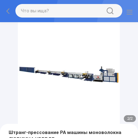
2
/
2
Штранг-прессование PA машины моноволокна