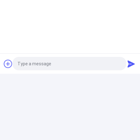
предприятия
2026-02-28
2025-12-11
Автоматическое
Машина для
упаковочное
изготовления
оборудование для
брезенты из ПВХ
модернизации
100 м/мин Успешно
высокоскоростных
установлена для
производственных
клиента на Ближнем
линий в Юго-
Востоке
Восточной Азии
Photo
Video Call
2025-10-14
2022-08-29
Понимание линии
Круговая тень и
Audio Call
экструзии ленты в
гидравлическая
современной
тюкуя машина