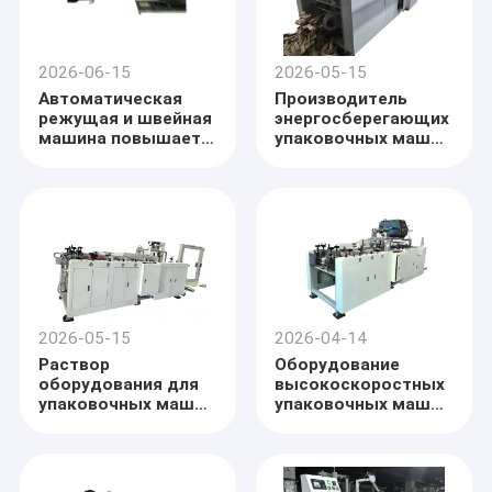
2026-06-15
2026-05-15
Автоматическая
Производитель
режущая и швейная
энергосберегающих
машина повышает
упаковочных машин
эффективность для
и оборудования для
производителя PP-
промышленного
тканых пакетов
экспорта
2026-05-15
2026-04-14
Раствор
Оборудование
оборудования для
высокоскоростных
упаковочных машин
упаковочных машин
для
для логистики и
быстрорастущих
электронной
производственных
коммерции
предприятий