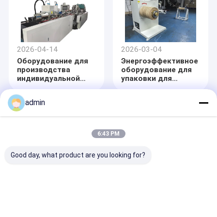
2026-04-14
2026-03-04
Оборудование для
Энергоэффективное
производства
оборудование для
индивидуальной
упаковки для
упаковки для
промышленного
производителя
производства
admin
гибкой упаковки
6:43 PM
Good day, what product are you looking for?
2026-03-04
2026-02-28
Автоматизированное
Энергоэффективное
упаковочное
оборудование для
оборудование для
упаковки для
высокопроизводительного
промышленного
производственного
производства