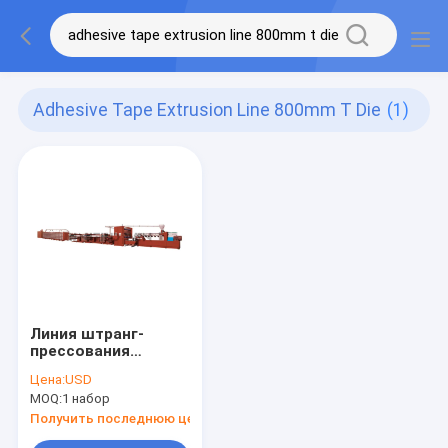
Adhesive Tape Extrusion Line 800mm T Die
(1)
Линия штранг-
прессования
клейкой ленты 3 PP
Цена:
USD
слоя на ремень
MOQ:
1 набор
800mm сумки сетки
Получить последнюю цену