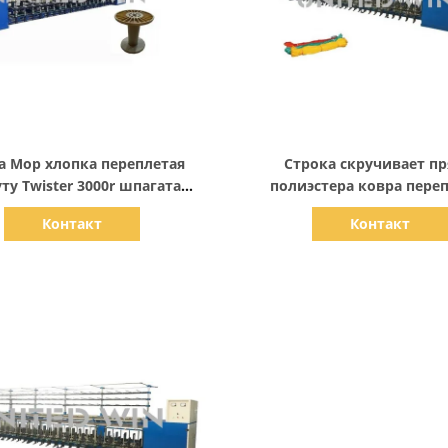
Показать детали
Показать детали
а Mop хлопка переплетая
Строка скручивает п
ту Twister 3000r шпагата
полиэстера ковра пере
потока машины
машину 2 для одного 2
Контакт
Контакт