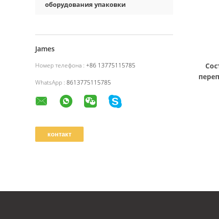
оборудования упаковки
James
Номер телефона :
+86 13775115785
Сос
пере
WhatsApp :
8613775115785
быс