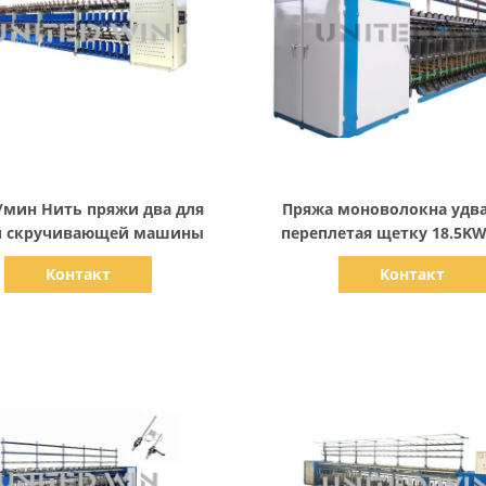
Показать детали
Показать детали
/мин Нить пряжи два для
Пряжа моноволокна удв
й скручивающей машины
переплетая щетку 18.5K
Mop машины
Контакт
Контакт