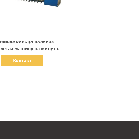
Показать детали
тавное кольцо волокна
плетая машину на минута
трого хода 2400r пряжи
Контакт