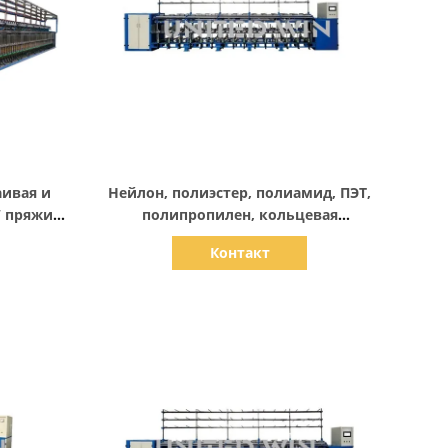
Показать детали
аивая и
Нейлон, полиэстер, полиамид, ПЭТ,
W пряжи
полипропилен, кольцевая
прядильная машина, крутильная
Контакт
машина «два в одном».