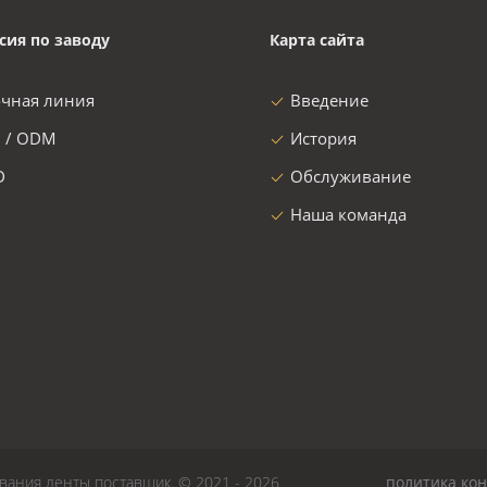
сия по заводу
Карта сайта
очная линия
Введение
 / ODM
История
D
Обслуживание
Наша команда
ания ленты поставщик. © 2021 - 2026
политика ко