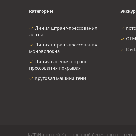
категории
Экскур
Линия штранг-прессования
пот
ленты
OEM
Линия штранг-прессования
R и 
моноволокна
Линия слоения штранг-
прессования покрывая
Круговая машина тени
КИТАЙ хороший Качественный Линия штранг-прессов