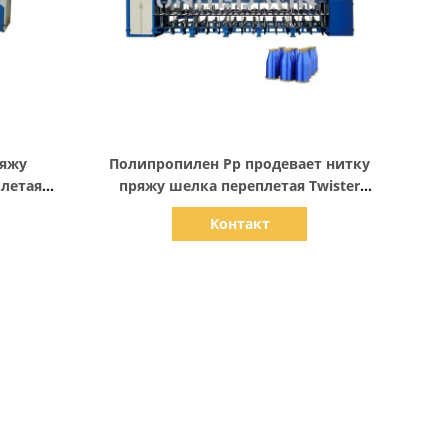
Показать детали
ряжу
Полипропилен Pp продевает нитку
плетая
пряжу шелка переплетая Twister
70t m
шпагата изготовителя машины
Контакт