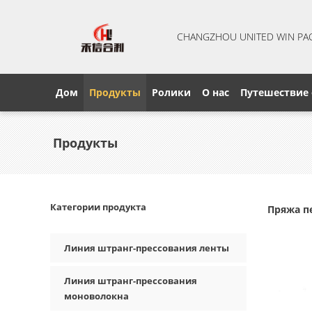
CHANGZHOU UNITED WIN PA
Дом
Продукты
Ролики
О нас
Путешествие
Продукты
Категории продукта
Пряжа п
Линия штранг-прессования ленты
Линия штранг-прессования
моноволокна