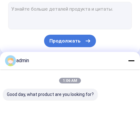
Линия слоения штранг-прессования покрывая
Круговая машина тени
Сумка FIBC делая машину
Продолжать
Искусственная производственная линия травы
части круговой тени запасные
admin
Наши Категории
Брезент делая машину
1:06 AM
Автоматическое вырезывание и швейная машина
Good day, what product are you looking for?
Сплетенная печатная машина Flexo мешка
гидравлическая тюкуя машина прессы
Линия штранг-
Линия штранг-
Линия слоени
Клейкая лента делая машину
прессования ленты
прессования
штранг-
моноволокна
прессования
покрывая