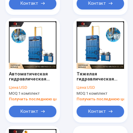
тканых мешков
мешков
Контакт
Контакт
Автоматическая
Тяжелая
гидравлическая
гидравлическая
упаковочная
упаковочная
Цена:
USD
Цена:
USD
машина Сильное
машина высокое
MOQ:
1 комплект
MOQ:
1 комплект
нажатие
давление сжатие
Стабильная
надежная работа
Получить последнюю цену
Получить последнюю цену
производительность
для PP тканого
для упаковки сумок
мешка
Контакт
Контакт
из ПП