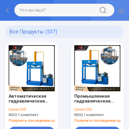
Все Продукты
(537)
Автоматическая
Промышленная
гидравлическая
гидравлическая
упаковочная
упаковочная
Цена:
USD
Цена:
USD
машина Высокое
машина, мощное
MOQ:
1 комплект
MOQ:
1 комплект
сжатие Стабильная
сжатие, стабильная
производительность
работа для
Получить последнюю цену
Получить последнюю цену
для обработки
упаковки тканых