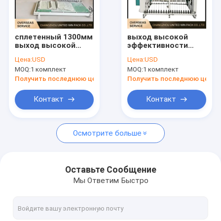
О нас
Путешествие фабрики
сплетенный 1300мм
выход высокой
выход высокой
эффективности
Проверка качества
эффективности
швейной машины
Цена:
USD
Цена:
USD
обрабатывающей
вырезывания сумки
MOQ:
1 комплект
MOQ:
1 комплект
машины мешка
800мм
Свяжитесь мы
стабилизированный
автоматический
Получить последнюю цену
Получить последнюю цену
для промышленных
сплетенный
сумок
стабилизированный
Новости
Контакт
Контакт
для продукции
сумки
Случаи
Осмотрите больше
Спросите цитату
Оставьте Сообщение
Мы Ответим Быстро
Линия штранг-прессования ленты
Линия штранг-прессования моноволокна