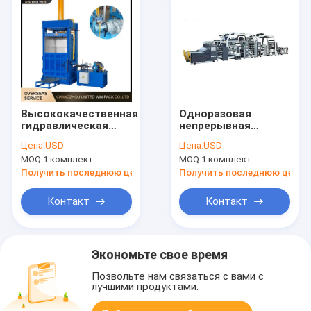
Высококачественная
Одноразовая
гидравлическая
непрерывная
упаковочная
обратная печатная
Цена:
USD
Цена:
USD
машина Сильное
машина для pp
MOQ:
1 комплект
MOQ:
1 комплект
сжатие Стабильная
тканевой сумки
производительность
Получить последнюю цену
Получить последнюю цену
Для PP тканевого
мешка
Контакт
Контакт
Экономьте свое время
Позвольте нам связаться с вами с
лучшими продуктами.