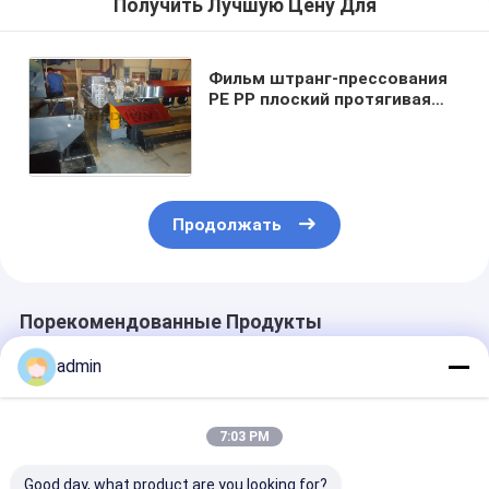
Получить Лучшую Цену Для
Фильм штранг-прессования
PE PP плоский протягивая
линию пластиковый
поставщика машины
штрангпресса
Продолжать
Порекомендованные Продукты
admin
7:03 PM
Good day, what product are you looking for?