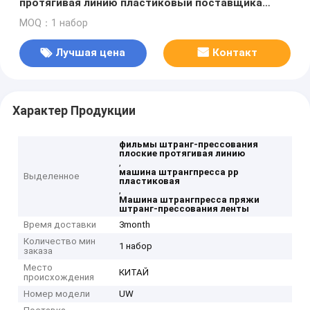
протягивая линию пластиковый поставщика
машины штрангпресса
MOQ：1 набор
Лучшая цена
Контакт
Характер Продукции
фильмы штранг-прессования
плоские протягивая линию
,
машина штрангпресса pp
Выделенное
пластиковая
,
Машина штрангпресса пряжи
штранг-прессования ленты
Время доставки
3month
Количество мин
1 набор
заказа
Место
КИТАЙ
происхождения
Номер модели
UW