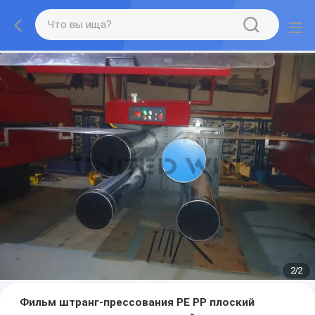
2
/
2
Фильм штранг-прессования PE PP плоский