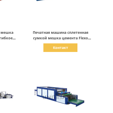
Показать детали
p мешка
Печатная машина сплетенная
гибкое
сумкой мешка цемента Flexo
800mm
Контакт