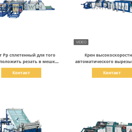
Показать детали
Показать детали
т Pp сплетенный для того
Крен высокоскоростн
положить резать в мешки
автоматического вырезы
линию печатания машину
швейной машины для тог
Контакт
Контакт
18kw
свернуть печатную машин