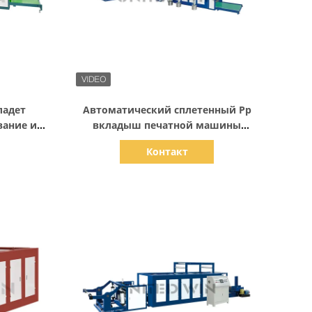
Показать детали
ладет
Автоматический сплетенный Pp
вание и
вкладыш печатной машины
швейной
вырезывания сумки шить вводя
Контакт
стную
10kw