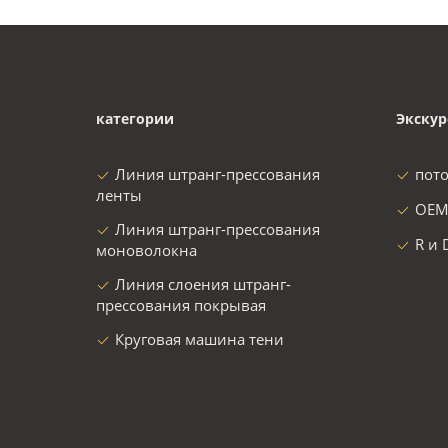
категории
Экскур
Линия штранг-прессования
пот
ленты
OEM
Линия штранг-прессования
R и 
моноволокна
Линия слоения штранг-
прессования покрывая
Круговая машина тени