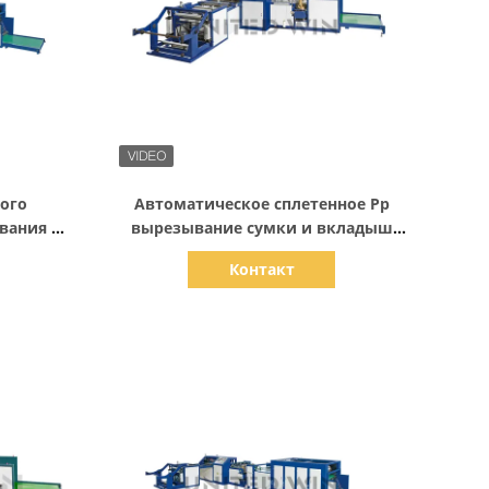
Показать детали
ого
Автоматическое сплетенное Pp
вания и
вырезывание сумки и вкладыш
о чтобы
швейной машины автоматический
Контакт
у Flexo
вводя систему сервопривода