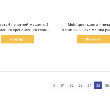
Показать детали
Показать детали
вета 6 печатной машины 2
Multi цвет цвета 4 печ
 мешка крена мешка слон
машины 8 Flexo мешка ри
сплетенный сумкой
сплетенный PP
Контакт
Контакт
31
32
33
34
35
36