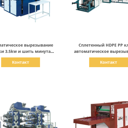
Показать детали
Показать детали
матическое вырезывание
Сплетенный HDPE PP к
ки 3.5kw и шить минута
автоматическое вырезы
ырезывания машины
минуту в мешки 40pcs 
Контакт
Контакт
оматическая и швейной
машины высокоскоро
машины 5pc