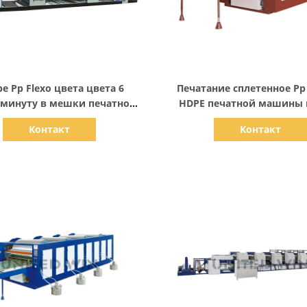
Показать детали
Показать детали
pe Pp Flexo цвета цвета 6
Печатание сплетенное P
 минуту в мешки печатной
HDPE печатной машины 
машины 80pcs
3500pcs h
Контакт
Контакт