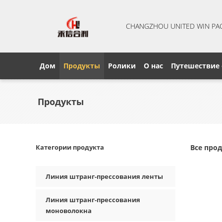
CHANGZHOU UNITED WIN PA
Дом
Продукты
Ролики
О нас
Путешествие
Продукты
Категории продукта
Все про
Линия штранг-прессования ленты
Линия штранг-прессования
моноволокна