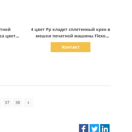
Показать детали
атной
4 цвет Pp кладет сплетенный крен в
са цвета
мешки печатной машины Flexo
мешка для того чтобы свернуть
Контакт
37
38