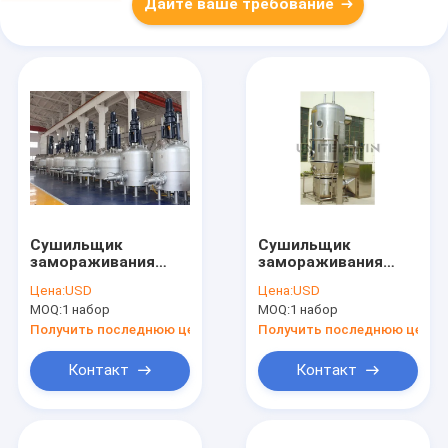
Дайте ваше требование
Сушильщик
Сушильщик
замораживания
замораживания
2800mm вакуума
200kg вакуума шага
Цена:
USD
Цена:
USD
Fryer стерильной
гранулятора одного
MOQ:
1 набор
MOQ:
1 набор
нержавеющей
брызг машины PGL
стали фильтра
более сухой h 37kw
Получить последнюю цену
Получить последнюю цену
более сухой
электрический
Контакт
Контакт
глубокий 22kw