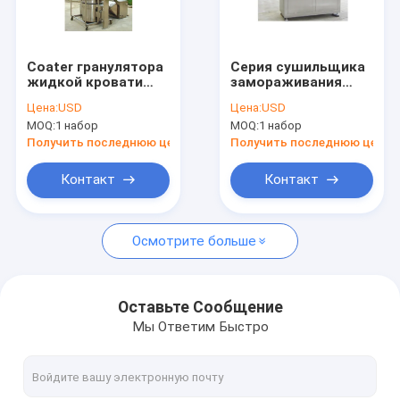
О нас
Путешествие фабрики
Coater гранулятора
Серия сушильщика
жидкой кровати
замораживания
Проверка качества
турбореактивности
200kg вакуума
Цена:
USD
Цена:
USD
микро- для серии
продтовара
MOQ:
1 набор
MOQ:
1 набор
лепешки 500kg
машины
Свяжитесь мы
зерна порошка
гранулятора
Получить последнюю цену
Получить последнюю цену
смесителя GHL
высокоскоростная
Новости
Контакт
Контакт
Случаи
Осмотрите больше
Спросите цитату
Оставьте Сообщение
Мы Ответим Быстро
Линия штранг-прессования ленты
Линия штранг-прессования моноволокна