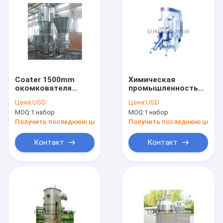
Coater 1500mm
Химическая
окомкователя
промышленность
гранулятора
смесителя 26KW
Цена:
USD
Цена:
USD
кровати жидкости
160rpm
MOQ:
1 набор
MOQ:
1 набор
порошка глинозема
высокоскоростным
более сухой
автоматизированная
Получить последнюю цену
Получить последнюю цену
гранулятором
Контакт
Контакт
Дом
Продукты
Ролики