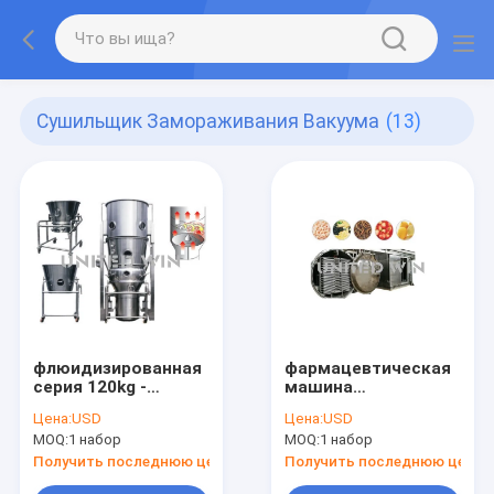
Сушильщик Замораживания Вакуума
(13)
флюидизированная
фармацевтическая
серия 120kg -
машина
смешивать Coater
замораживания
Цена:
USD
Цена:
USD
Pelletizing кровати
вакуума 200W более
MOQ:
1 набор
MOQ:
1 набор
интегрируя сушащ
сухая для твердой
ротор 11kw XLB
жидкости
Получить последнюю цену
Получить последнюю цену
газообразной