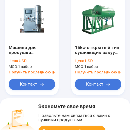
Машина для
15kw открытый тип
просушки
сушильщик вакуума
замораживания
для затира
Цена:
USD
Цена:
USD
вакуума
Pulpinesss как
MOQ:
1 набор
MOQ:
1 набор
нержавеющей
порошок смеси
стали Coater
Получить последнюю цену
Получить последнюю цену
лепешки
гранулятора
Контакт
Контакт
жидкой кровати
700MM
Экономьте свое время
Позвольте нам связаться с вами с
лучшими продуктами.