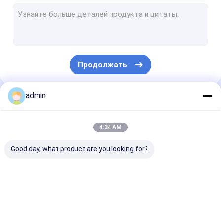
Линия слоения штранг-прессования покрывая
Круговая машина тени
Сумка FIBC делая машину
Продолжать
Искусственная производственная линия травы
части круговой тени запасные
admin
Наши Категории
Брезент делая машину
4:34 AM
Автоматическое вырезывание и швейная машина
Good day, what product are you looking for?
Сплетенная печатная машина Flexo мешка
гидравлическая тюкуя машина прессы
Линия штранг-
Линия штранг-
Линия слоени
Клейкая лента делая машину
прессования ленты
прессования
штранг-
моноволокна
прессования
покрывая