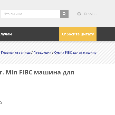
Russian
search
Случаи
Спросите цитату
Главная страница
/
Продукция
/
Сумка FIBC делая машину
т. Min FIBC машина для
й
n