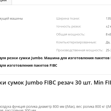
режущей машины
Ширина ткани:
135
точность резки:
±2 
Общая мощность:
8 к
Компьютеризированные:
Да,
Производственная мощность:
25-
для резки сумки Jumbo
Машина для изготовления пакетов 
,
ля изготовления пакетов FIBC
и сумок Jumbo FIBC резач 30 шт. Min F
здуха функция ролика диаметр 800 мм ((Max), вес ролика 800 кг ((M
ая, расстояние 300 мм