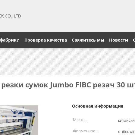
CK CO., LTD
 фабрики
Проверка качества
Свяжитесь мы
Новости
езки сумок Jumbo FIBC резач 30 ш
Основная информация
Место
китайски
происхождения:
Фирменное
unitedwi