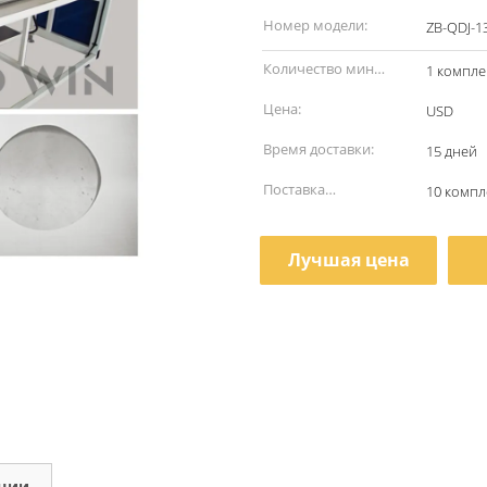
наименование:
Номер модели:
ZB-QDJ-1
Количество мин
1 компле
заказа:
Цена:
USD
Время доставки:
15 дней
Поставка
10 компл
способности:
Лучшая цена
кции