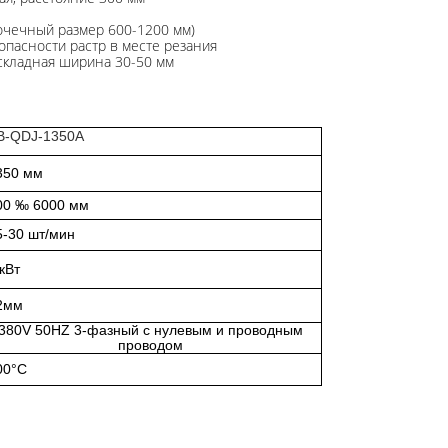
точечный размер 600-1200 мм)
опасности растр в месте резания
 складная ширина 30-50 мм
B-QDJ-1350A
350 мм
00 ‰ 6000 мм
5-30 шт/мин
 кВт
2
мм
380V 50HZ 3-фазный с нулевым и проводным
проводом
00°С