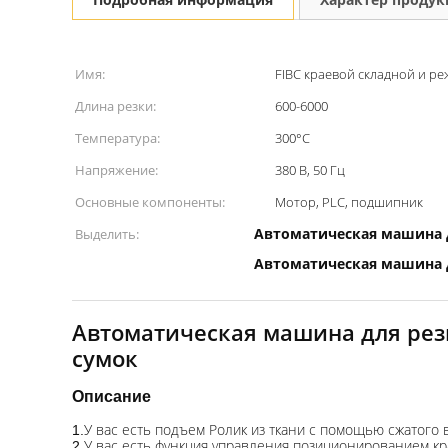
Имя:
FIBC краевой складной и 
Длина резки:
600-6000
Температура:
300°С
Напряжение:
380 В, 50 Гц
Основные компоненты:
Мотор, PLC, подшипник
Автоматическая машина 
Выделить:
Автоматическая машина д
Автоматическая машина для резк
сумок
Описание
У вас есть подъем Ролик из ткани с помощью сжатого во
1.
У вас есть функция управления позиционированием кр
2.