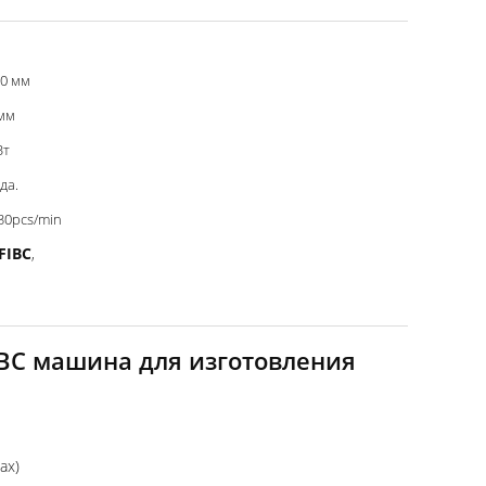
0 мм
мм
Вт
 да.
30pcs/min
FIBC
,
IBC машина для изготовления
ax)