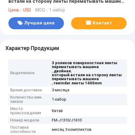
встали на сторону ленты перематывать машина
1600mm
Цена：USD
MOQ：1 набор
Лучшая цена
Контакт
Характер Продукции
3 роликов поверхностная ленты
перематывать машина
,
,
двойная
Выделенное
который встали на сторону ленты
перематывать машина
,
rewinder ленты 1600mm
Время доставки
3 месяца
Количество мин
1 набор
заказа
Место
Китай
происхождения
Номер модели
FM-J1310/J1610
Поставка
месяц 3 комплектов
способности