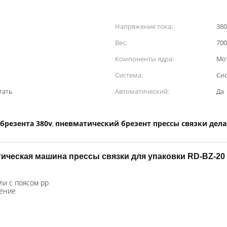
Напряжение тока:
38
Вес:
700
Компоненты ядра:
Мо
Система:
Си
тать
Автоматический:
Да
брезента 380v
пневматический брезент прессы связки дел
,
ическая машина прессы связки для упаковки RD-BZ-20
ли с поясом pp
вение