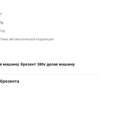
0V
kg
тор
стема автоматической коррекции
ая машину
брезент 380v делая машину
,
 брезента