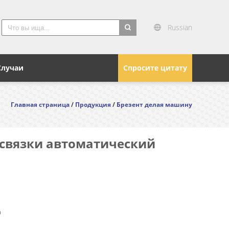
Russian
search
Случаи
Спросите цитату
Главная страница
/
Продукция
/
Брезент делая машину
 связки автоматический
n