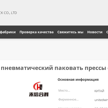
CK CO., LTD
 фабрики
Проверка качества
Свяжитесь мы
Новости
 пневматический паковать прессы
Основная информация
Место
КИТАЙ
происхождения:
Фирменное
unitedwi
наименование: