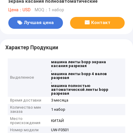
экрана касания полноавтоматические
Цена：USD
MOQ：1 набор
Лучшая цена
Контакт
Характер Продукции
машина ленты bopp экрана
касания разрезая
,
машина ленты bopp 4 валов
Выделенное
разрезая
,
машина полностью
автоматической ленты bopp
разрезая
Время доставки
3 месяца
Количество мин
1 набор
заказа
Место
КИТАЙ
происхождения
Номер модели
UW-F0501