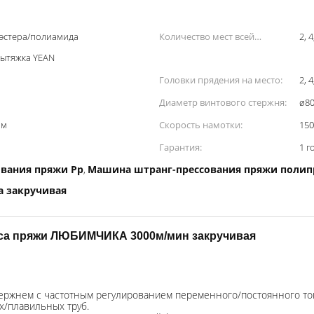
иэстера/полиамида
Количество мест всей
2, 4
ытяжка YEAN
машины:
Головки прядения на место:
2, 4
Диаметр винтового стержня:
ø8
мм
Скорость намотки:
15
Гарантия:
1 г
вания пряжи Pp
Машина штранг-прессования пряжи полип
,
а закручивая
са пряжи ЛЮБИМЧИКА 3000м/мин закручивая
ержнем с частотным регулированием переменного/постоянного ток
х/плавильных труб.