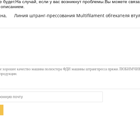
е будет.На случай, если у вас возникнут проблемы.Вы можете свя
 описанием.
кна
,
Линия штранг-прессования Multifilament обтекателя втул