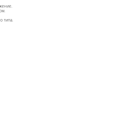
жение.
ом.
о типа.