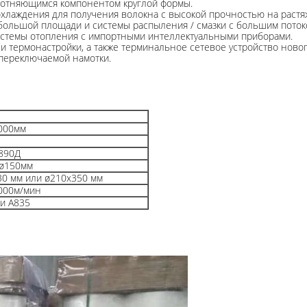
лотняющимся компонентом круглой формы.
охлаждения для получения волокна с высокой прочностью на растя
 большой площади и системы распыления / смазки с большим поток
стемы отопления с импортными интеллектуальными приборами.
и термонастройки, а также терминальное сетевое устройство новог
переключаемой намотки.
000мм
890Д
ø150мм
30 мм или ø210x350 мм
000м/мин
и А835