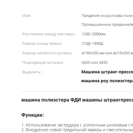
Имя:
Прядение из расплава пол
Промышленное прядение/в
Расстояние между местами
1200~2000мм
прядения:
Размер конца пряжи:
210Д~1890Д
Размер натяжного ролика:
ø190x330 мм или ø210x350 
Подходящие моталки:
А635 или А835
Машина штранг-прессо
Выделить:
машина poy полиэстер
машина полиэстера ФДИ машины штрангпрес
Функции:
1. Использование экструдера с усиленным шнековым ст
2. Внедрение новой прядильной камеры и смесительны