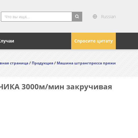
Russian
search
Случаи
Спросите цитату
вная страница
/
Продукция
/
Машина штрангпресса пряжи
ИКА 3000м/мин закручивая