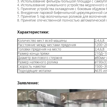
3. Использование фильеры большой площади с самоуп
4. Использование уникального устройства медленного 
5. Принятие устройства охлаждения с боковым обдувом
6. Внедрение паровой бифенильной циркуляционной си
7. Принятие 5 пар волочильных роликов для волочения 
8. Принятие отечественной полностью автоматической 
Характеристики:
Количество мест всей машины
2,4,6,8
Расстояние между местами прядения
1200~2
Головки прядения на место
2,4,6,8
Размер конца пряжи
210Д~1
Диаметр винтового стержня
ø80мм~
Размер натяжного ролика
ø190x3
Скорость намотки
1500~3
Подходящие моталки
А635 ил
Заявление: