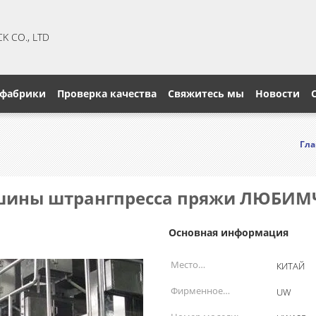
CK CO., LTD
 фабрики
Проверка качества
Свяжитесь мы
Новости
Гла
шины штрангпресса пряжи ЛЮБИМЧ
Основная информация
Место
КИТАЙ
происхождения:
Фирменное
UW
наименование: