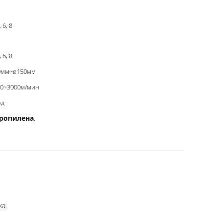
, 6, 8
, 6, 8
0мм~ø150мм
00~3000м/мин
од
ропилена
,
а.