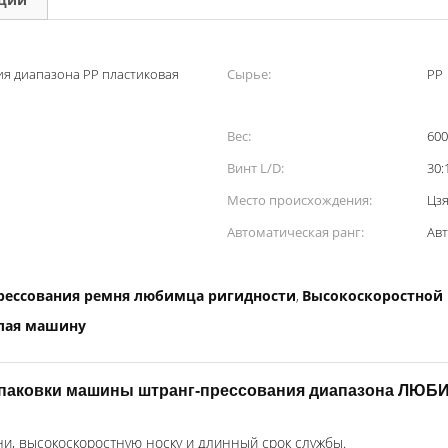
я диапазона PP пластиковая
Сырье:
PP
Вес:
600
Винт L/D:
30:
Место происхождения:
Цзя
Автоматическая ранг:
Ав
рессования ремня любимца ригидности
Высокоскоростной 
,
елая машину
паковки машины штранг-прессования диапазона ЛЮБ
и, высокоскоростную носку и длинный срок службы.