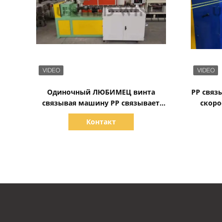
Показать детали
Одиночный ЛЮБИМЕЦ винта
PP связ
связывая машину PP связывает
скоро
машину штранг-прессования
диапаз
Контакт
автоматически
р