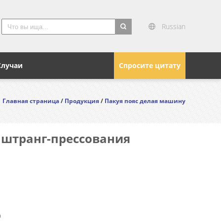
Russian
search
Случаи
Спросите цитату
Главная страница
/
Продукция
/
Пакуя пояс делая машину
 штранг-прессования
n