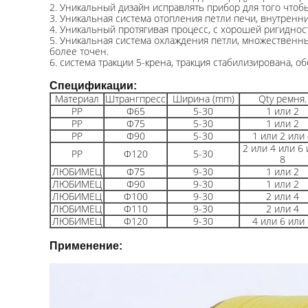
2.
Уникальный дизайн исправлять прибор для того чтоб
3.
Уникальная система отопления петли печи, внутренни
4.
Уникальный протягивая процесс, с хорошей ригидно
5.
Уникальная система охлаждения петли, множественны
более точен.
6.
система тракции 5-крена, тракция стабилизирована, 
Спецификации:
Материал
Штрангпресс
Ширина (mm)
Qty ремня.
PP
Φ65
5-30
1 или 2
PP
Φ75
5-30
1 или 2
PP
Φ90
5-30
1 или 2 или 
2 или 4 или 6
PP
Φ120
5-30
8
ЛЮБИМЕЦ
Φ75
9-30
1 или 2
ЛЮБИМЕЦ
Φ90
9-30
1 или 2
ЛЮБИМЕЦ
Φ100
9-30
2 или 4
ЛЮБИМЕЦ
Φ110
9-30
2 или 4
ЛЮБИМЕЦ
Φ120
9-30
4 или 6 или 
Применение: