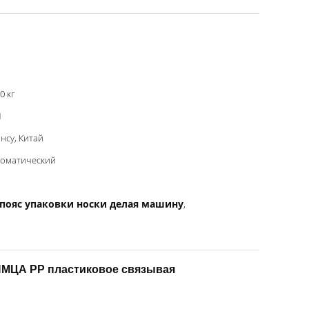
0 кг
1
нсу, Китай
томатический
пояс упаковки носки делая машину
,
ИМЦА PP пластиковое связывая