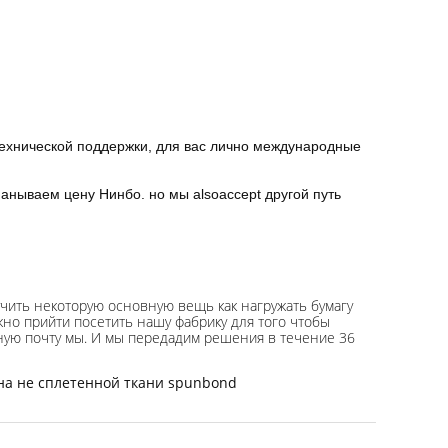
ехнической поддержки, для вас лично международные 
нываем цену Нинбо. но мы alsoaccept другой путь
учить некоторую основную вещь как нагружать бумагу
ужно прийти посетить нашу фабрику для того чтобы
нную почту мы. И мы передадим решения в течение 36
а не сплетенной ткани spunbond