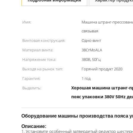
Имя:
Машина штранг-прессовани
связывая
Винтовая конструкция:
Одно-винт
Материал винта:
38CrMoALA
Напряжение тока:
380В, 50Гц
Выходя на рынок тип:
Горячий продукт 2020
Гарантия:
1 год
Хорошая машина штранг-п
Выделить:
пояс упаковки 380V 50Hz д
Оборудование машины производства пояса у
Описание:
1.
Установите особенный затвердетый редуктор шестерн