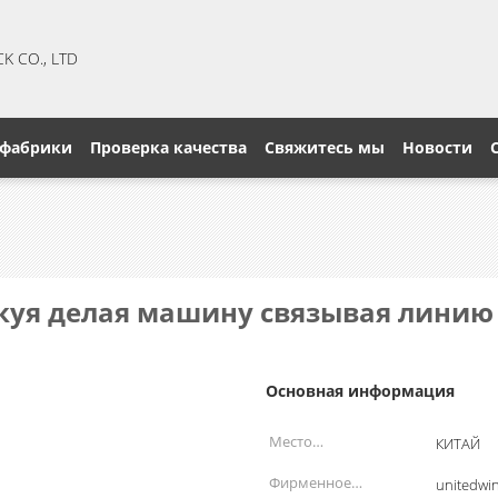
CK CO., LTD
 фабрики
Проверка качества
Свяжитесь мы
Новости
акуя делая машину связывая линию
Основная информация
Место
КИТАЙ
происхождения:
Фирменное
unitedwi