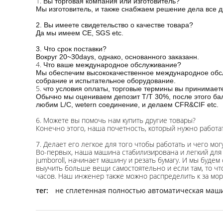
1.
Вы торговая компания или изготовитель?
Мы изготовитель, и также снабжаем решение дела все д
2. Вы имеете свидетельство о качестве товара?
Да мы имеем CE, SGS etc.
3. Что срок поставки?
Вокруг 20~30days, однако, основанного заказанн.
4.
Что ваше международное обслуживание?
Мы обеспечим высококачественное международное обслу
собрание и испытательное оборудование.
5.
что условия оплаты, торговые термины вы принимает
Обычно мы оцениваем депозит T/T 30%, после этого ба
любим L/C, wetern соединение, и делаем CFR&CIF etc.
6. Можете вы помочь нам купить другие товары?
Конечно этого, наша почетность, который нужно работат
7. Делает его легкое для того чтобы работать и чего мог
Во-первых, наша машина стабилизирована и легкий для 
jumboroll, начинает машину и резать бумагу. И мы буде
выучить больше вещи самостоятельно и если там, то чт
часов. Наш инженер также можно распределить к за мор
тег:
не сплетенная полностью автоматическая маш