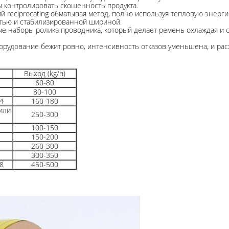
ы контролировать скошенность продукта.
й reciprocating обматывая метод, полно используя тепловую энер
стью и стабилизированной шириной.
е наборы ролика проводника, который делает ремень охлаждая и с
оборудование бежит ровно, интенсивность отказов уменьшена, и р
Выход (kg/h)
60-80
80-100
4
160-180
 или
250-300
100-150
150-200
260-300
300-350
8
450-500