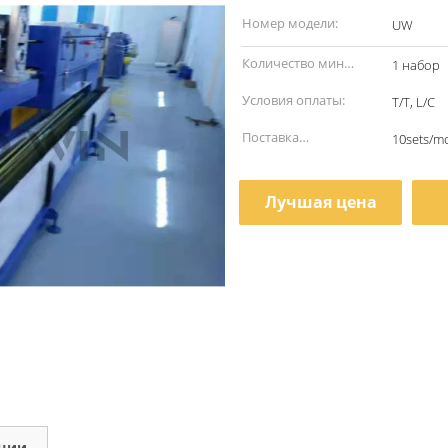
наименование:
Номер модели:
UW
Количество мин
1 набор
заказа:
Условия оплаты:
T/T, L/C
Поставка
10sets/m
способности:
Лучшая цена
кции