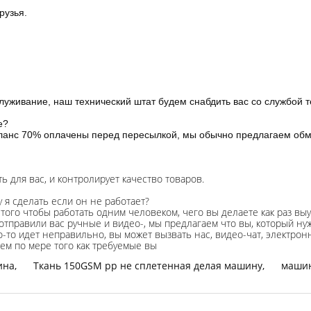
рузья.
живание, наш технический штат будем снабдить вас со службой т
е?
ланс 70% оплачены перед пересылкой, мы обычно предлагаем обма
ь для вас, и контролирует качество товаров.
у я сделать если он не работает?
того чтобы работать одним человеком, чего вы делаете как раз вы
м отправили вас ручные и видео-, мы предлагаем что вы, который н
о-то идет неправильно, вы может вызвать нас, видео-чат, электро
ем по мере того как требуемые вы
ина
,
Ткань 150GSM pp не сплетенная делая машину
,
машин