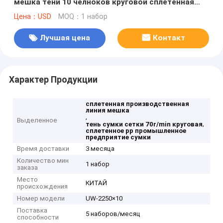
мешка тени 10 челноков круговой сплетенная
машиной
Цена：USD
MOQ：1 набор
Лучшая цена
Контакт
Характер Продукции
сплетенная производственная
линия мешка
,
Выделенное
,
тень сумки сетки 70r/min круговая
сплетенное pp промышленное
предприятие сумки
Время доставки
3 месяца
Количество мин
1 набор
заказа
Место
КИТАЙ
происхождения
Номер модели
UW-2250×10
Поставка
5 наборов/месяц
способности